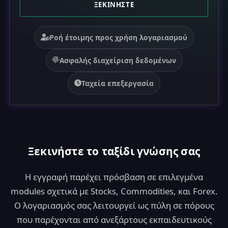
S
ΞΕΚΙΝΉΣΤΕ
t
a
Ροή έτοιμης προς χρήση λογαριασμού
t
e
Ασφαλής διαχείριση δεδομένων
s
+
Ταχεία επεξεργασία
1
Ξεκινήστε το ταξίδι γνώσης σας
Η εγγραφή παρέχει πρόσβαση σε επιλεγμένα
modules σχετικά με Stocks, Commodities, και Forex.
Ο λογαριασμός σας λειτουργεί ως πύλη σε πόρους
που παρέχονται από ανεξάρτους εκπαιδευτικούς