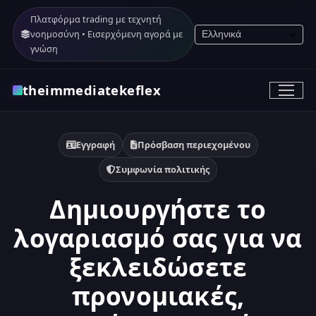
Πλατφόρμα trading με τεχνητή
νοημοσύνη • Εισερχόμενη αγορά με
γνώση
theimmediatekeflex
Εγγραφή
Πρόσβαση περιεχομένου
Συμφωνία πολιτικής
Δημιουργήστε το
λογαριασμό σας για να
ξεκλειδώσετε
προνομιακές,