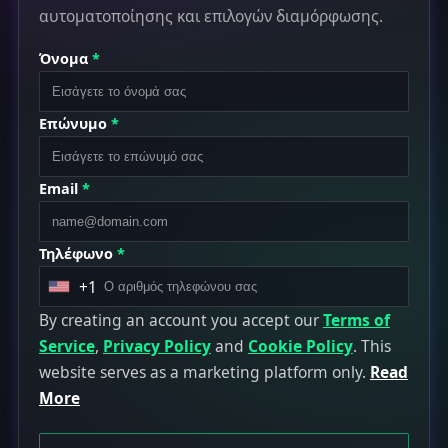
αυτοματοποίησης και επιλογών διαμόρφωσης.
Όνομα
*
Επώνυμο
*
Email
*
Τηλέφωνο
*
+1
U
By creating an account you accept our
n
Terms of
Service
i
,
Privacy Policy
and
Cookie Policy
. This
website serves as a marketing platform only.
t
Read
More
e
d