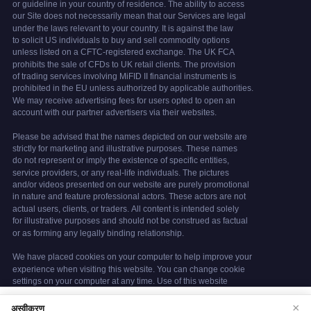
We use cookies to enhance your browsing
×
अस्वीकरण